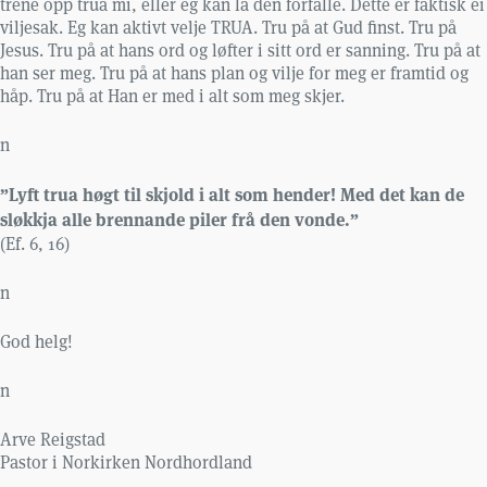
trene opp trua mi, eller eg kan la den forfalle. Dette er faktisk ei
viljesak. Eg kan aktivt velje TRUA. Tru på at Gud finst. Tru på
Jesus. Tru på at hans ord og løfter i sitt ord er sanning. Tru på at
han ser meg. Tru på at hans plan og vilje for meg er framtid og
håp. Tru på at Han er med i alt som meg skjer.
n
”Lyft trua høgt til skjold i alt som hender! Med det kan de
sløkkja alle brennande piler frå den vonde.”
(Ef. 6, 16)
n
God helg!
n
Arve Reigstad
Pastor i Norkirken Nordhordland