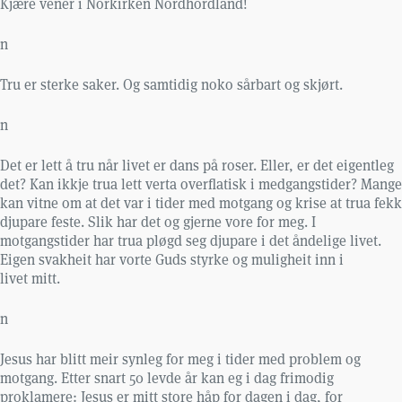
Kjære vener i Norkirken Nordhordland!
n
Tru er sterke saker. Og samtidig noko sårbart og skjørt.
n
Det er lett å tru når livet er dans på roser. Eller, er det eigentleg
det? Kan ikkje trua lett verta overflatisk i medgangstider? Mange
kan vitne om at det var i tider med motgang og krise at trua fekk
djupare feste. Slik har det og gjerne vore for meg. I
motgangstider har trua pløgd seg djupare i det åndelige livet.
Eigen svakheit har vorte Guds styrke og muligheit inn i
livet mitt.
n
Jesus har blitt meir synleg for meg i tider med problem og
motgang. Etter snart 50 levde år kan eg i dag frimodig
proklamere: Jesus er mitt store håp for dagen i dag, for