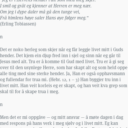
I smil og gråt eg kjenner at Herren er meg nær.
Om jeg i dype daler må gå den tunge vei,
Frå himlens høye saler Hans øye følger meg.”
(Erling Tobiassen)
n
Det er noko herleg som skjer når eg får leggje livet mitt i Guds
hender. Det kjem ein djup fred inn i sjel og sinn når eg går til
Jesus med alt. Tru er å komme til Gud med livet. Tru er å gi seg
over til den usynlege Herre, som har skapt alt og som held oppe
alle ting med sine sterke hender. Ja, Han er også opphavsmann
og fullendar for trua mi. (Hebr. 12, 1 – 3) Han byggjer tru inn i
livet mitt. Han veit korleis eg er skapt, og han veit kva grep som
skal til for å skape trua i meg.
n
Men det er mi oppgåve — og mitt ansvar — å møte dagen i dag
med respons på hans verk i meg sjølv og i livet mitt. Eg kan