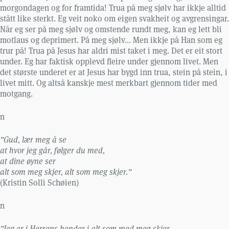
morgondagen og for framtida! Trua på meg sjølv har ikkje alltid
stått like sterkt. Eg veit noko om eigen svakheit og avgrensingar.
Når eg ser på meg sjølv og omstende rundt meg, kan eg lett bli
motlaus og deprimert. På meg sjølv… Men ikkje på Han som eg
trur på! Trua på Jesus har aldri mist taket i meg. Det er eit stort
under. Eg har faktisk opplevd fleire under gjennom livet. Men
det største underet er at Jesus har bygd inn trua, stein på stein, i
livet mitt. Og altså kanskje mest merkbart gjennom tider med
motgang.
n
”Gud, lær meg å se
at hvor jeg går, følger du med,
at dine øyne ser
alt som meg skjer, alt som meg skjer.”
(Kristin Solli Schøien)
n
”Jeg er i Herrens hender i alt som med meg skjer.