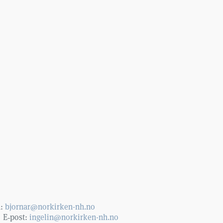
n:
bjornar@norkirken-nh.no
9 E‑post:
ingelin@norkirken-nh.no