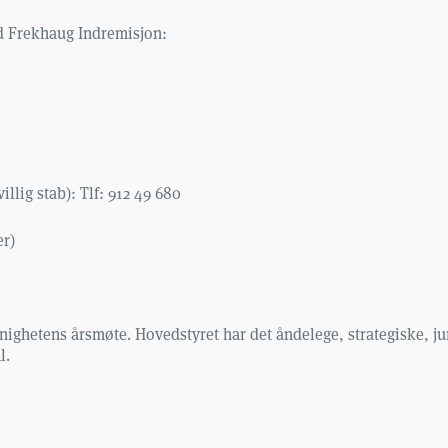
d Frekhaug Indremisjon:
lig stab): Tlf: 912 49 680
er)
menighetens årsmøte. Hovedstyret har det åndelege, strategiske, 
l.