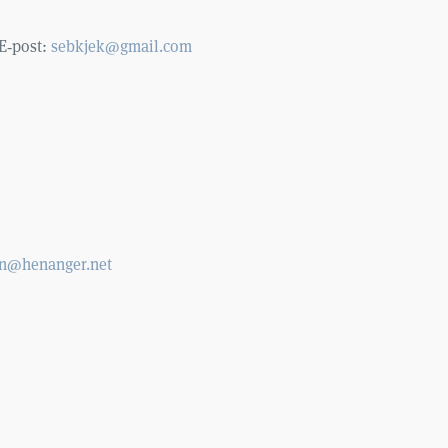
 E‑post:
sebkjek@gmail.com
n@henanger.net