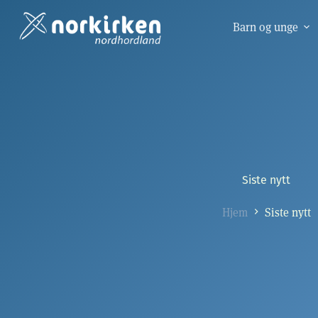
Hopp
til
Barn og unge
innholdet
Siste nytt
Hjem
Siste nytt