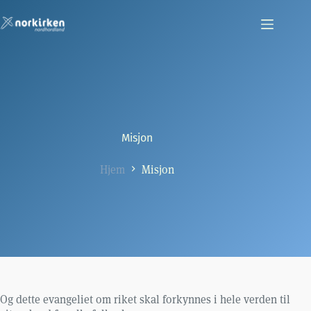
Hopp
til
innholdet
Misjon
Hjem
Misjon
Og dette evangeliet om riket skal forkynnes i hele verden til