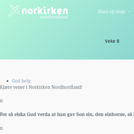
Hopp
til
Barn og unge
innholdet
Veke 8
God helg
Kjære vener i Norkirken Nordhordland!
n
For så elska Gud verda at han gav Son sin, den einborne, så 
n