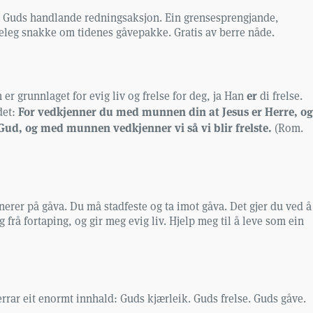
 for Guds handlande redningsaksjon. Ein grensesprengjande,
rkeleg snakke om tidenes gåvepakke. Gratis av berre nåde.
er
 er grunnlaget for evig liv og frelse for deg, ja Han
di frelse.
For vedkjenner du med munnen din at Jesus er Herre, og
det:
or Gud, og med munnen vedkjenner vi så vi blir frelste.
(Rom.
onerer på gåva. Du må stadfeste og ta imot gåva. Det gjer du ved å
g frå fortaping, og gir meg evig liv. Hjelp meg til å leve som ein
berrar eit enormt innhald: Guds kjærleik. Guds frelse. Guds gåve.