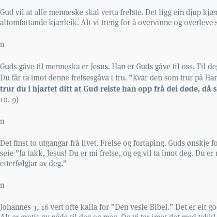
Gud vil at alle menneske skal verta frelste. Det ligg ein djup k
altomfattande kjærleik. Alt vi treng for å overvinne og overleve
n
Guds gåve til menneska er Jesus. Han er Guds gåve til oss. Til deg!
Du får ta imot denne frelsesgåva i tru. ”Kvar den som trur på Han
trur du i hjartet ditt at Gud reiste han opp frå dei døde, då s
10, 9)
n
Det finst to utgangar frå livet. Frelse og fortaping. Guds ønskje 
seie ”Ja takk, Jesus! Du er mi frelse, og eg vil ta imot deg. Du e
etterfølgjar av deg.”
n
Johannes 3, 16 vert ofte kalla for ”Den vesle Bibel.” Det er eit 
Alt er gratis av nåde til deg og meg. Og vi tar imot det med takk!