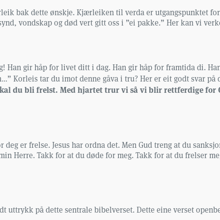
jærleik bak dette ønskje. Kjærleiken til verda er utgangspunktet
 synd, vondskap og død vert gitt oss i ”ei pakke.” Her kan vi ve
 Han gir håp for livet ditt i dag. Han gir håp for framtida di. Han
…” Korleis tar du imot denne gåva i tru? Her er eit godt svar på 
kal du bli frelst. Med hjartet trur vi så vi blir rettferdige f
for deg er frelse. Jesus har ordna det. Men Gud treng at du sanksj
r min Herre. Takk for at du døde for meg. Takk for at du frelser me
godt uttrykk på dette sentrale bibelverset. Dette eine verset open