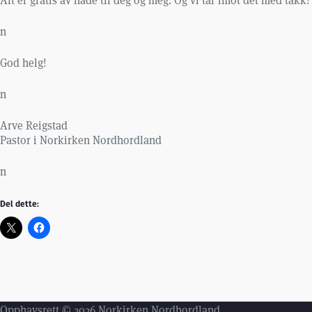
n
God helg!
n
Arve Reigstad
Pastor i Norkirken Nordhordland
n
Del dette:
Opphavsrett © 2026 Norkirken Nordhordland