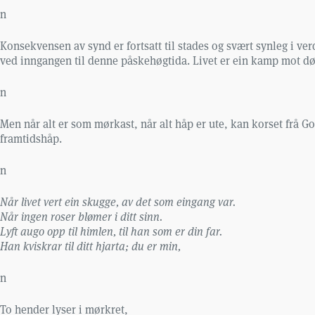
n
Konsekvensen av synd er fortsatt til stades og svært synleg i verd
ved inngangen til denne påskehøgtida. Livet er ein kamp mot død
n
Men når alt er som mørkast, når alt håp er ute, kan korset frå Golg
framtidshåp.
n
Når livet vert ein skugge, av det som eingang var.
Når ingen roser blømer i ditt sinn.
Lyft augo opp til himlen, til han som er din far.
Han kviskrar til ditt hjarta; du er min,
n
To hender lyser i mørkret,