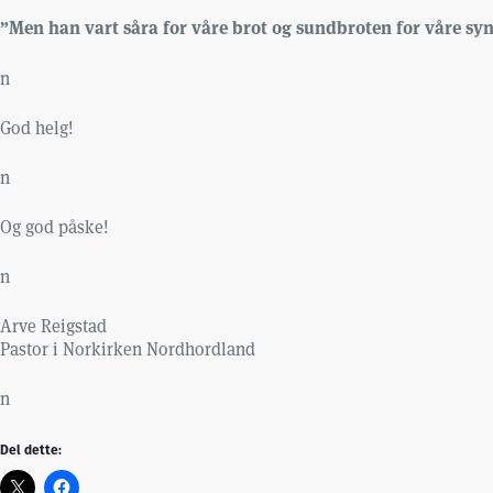
”Men han vart såra for våre brot og sundbroten for våre synd
n
God helg!
n
Og god påske!
n
Arve Reigstad
Pastor i Norkirken Nordhordland
n
Del dette: