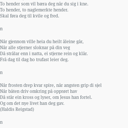
To hender som vil bæra deg når du sig i kne.
To hender, to naglemerkte hender.
Skal føra deg til kvile og fred.
n
Når gjennom ville heia du heilt åleine går,
Når alle stjerner sloknar på din veg
Då strålar enn i natta, ei stjerne rein og klår.
Frå dag til dag ho trufast leier deg.
n
Når frosten drep kvar spire, når angsten grip di sjel
Når båten driv omkring på opprørt hav
Då står ein kross og lyser, om Jesus han fortel.
Og om det nye livet han deg gav.
(Haldis Reigstad)
n