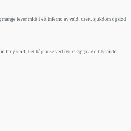
Og mange lever midt i eit inferno av vald, urett, sjukdom og død
i heilt ny verd. Det håplause vert overskygga av eit lysande