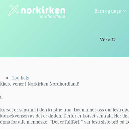
Hopp
til
Barn og unge
innholdet
Veke 12
God helg
Kjære vener i Norkirken Nordhordland!
n
Korset er sentrum i den kristne trua. Det minner oss om Jesu d
konsekvensen av det er døden. Derfor er korset sentralt. Her død
opna for alle menneske. ”Det er fullført,” var Jesu siste ord på k