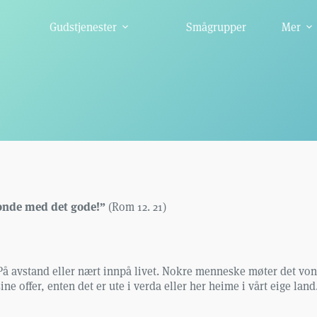
Gudstjenester
Smågrupper
Mer
vonde med det gode!”
(Rom 12. 21)
På avstand eller nært innpå livet. Nokre menneske møter det vond
ne offer, enten det er ute i verda eller her heime i vårt eige l