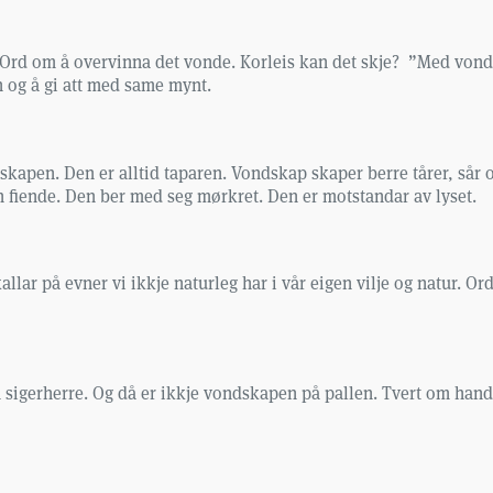
 Ord om å overvinna det vonde. Korleis kan det skje? ”Med vondt 
n og å gi att med same mynt.
kapen. Den er alltid taparen. Vondskap skaper berre tårer, sår o
in fiende. Den ber med seg mørkret. Den er motstandar av lyset.
ar på evner vi ikkje naturleg har i vår eigen vilje og natur. Ord
m sigerherre. Og då er ikkje vondskapen på pallen. Tvert om handl