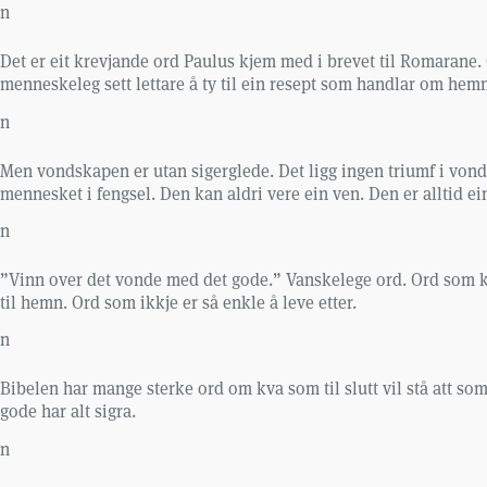
n
Det er eit krevjande ord Paulus kjem med i brevet til Romarane.
menneskeleg sett lettare å ty til ein resept som handlar om hem
n
Men vondskapen er utan sigerglede. Det ligg ingen triumf i vonds
mennesket i fengsel. Den kan aldri vere ein ven. Den er alltid e
n
”Vinn over det vonde med det gode.” Vanskelege ord. Ord som kall
til hemn. Ord som ikkje er så enkle å leve etter.
n
Bibelen har mange sterke ord om kva som til slutt vil stå att so
gode har alt sigra.
n