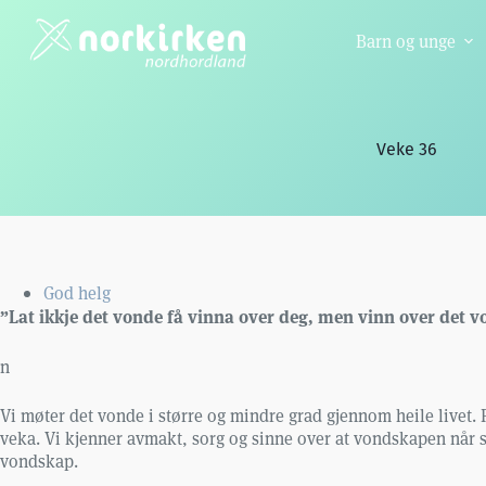
Hopp
til
Barn og unge
innholdet
Veke 36
God helg
”Lat ikkje det vonde få vinna over deg, men vinn over det 
n
Vi møter det vonde i større og mindre grad gjennom heile livet. 
veka. Vi kjenner avmakt, sorg og sinne over at vondskapen når si
vondskap.