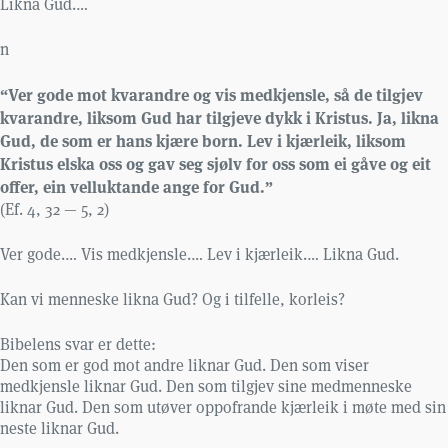
Likna Gud.…
n
“Ver gode mot kvarandre og vis medkjensle, så de tilgjev
kvarandre, liksom Gud har tilgjeve dykk i Kristus. Ja, likna
Gud, de som er hans kjære born. Lev i kjærleik, liksom
Kristus elska oss og gav seg sjølv for oss som ei gåve og eit
offer, ein velluktande ange for Gud.”
(Ef. 4, 32 — 5, 2)
Ver gode.… Vis medkjensle.… Lev i kjærleik.… Likna Gud.
Kan vi menneske likna Gud? Og i tilfelle, korleis?
Bibelens svar er dette:
Den som er god mot andre liknar Gud. Den som viser
medkjensle liknar Gud. Den som tilgjev sine medmenneske
liknar Gud. Den som utøver oppofrande kjærleik i møte med sin
neste liknar Gud.