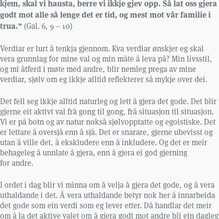
kjem, skal vi hausta, berre vi ikkje gjev opp. Så lat oss gjera
godt mot alle så lenge det er tid, og mest mot vår familie i
trua.”
(Gal. 6, 9 – 10)
Verdiar er lurt å tenkja gjennom. Kva verdiar ønskjer eg skal
vera grunnlag for mine val og min måte å leva på? Min livsstil,
og mi åtferd i møte med andre, blir nemleg prega av mine
verdiar, sjølv om eg ikkje alltid reflekterer så mykje over dei.
Det fell seg ikkje alltid naturleg og lett å gjera det gode. Det blir
gjerne eit aktivt val frå gong til gong, frå situasjon til situasjon.
Vi er på botn og av natur nokså sjølvopptatte og egoistiske. Det
er lettare å oversjå enn å sjå. Det er snarare, gjerne ubevisst og
utan å ville det, å ekskludere enn å inkludere. Og det er meir
behageleg å unnlate å gjera, enn å gjera ei god gjerning
for andre.
I ordet i dag blir vi minna om å velja å gjera det gode, og å vera
uthaldande i det. Å vera uthaldande betyr nok her å innarbeida
det gode som ein verdi som eg lever etter. Då handlar det meir
om å la det aktive valet om å gjera godt mot andre bli ein dagleg