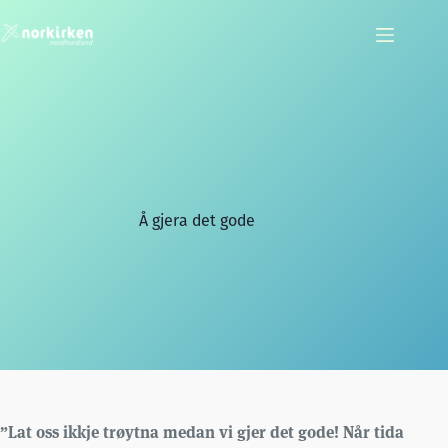
Hopp
til
innholdet
Å gjera det gode
”Lat oss ikkje trøytna medan vi gjer det gode! Når tida