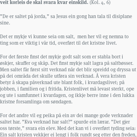
veit korleis de skal svara kvar einskild.
(Kol. 4, 6)
”De er saltet på jorda,” sa Jesus ein gong han tala til disiplane
sine.
Det er mykje vi kunne seia om salt, men her vil eg nemna to
ting som er viktig i vår tid, overført til det kristne livet.
For det første finst det mykje godt salt som er stabla bort i
øskjer, skuffer og skåp. Det finst mykje salt lagra på saltbøsser.
Men saltet får først sitt verknad når det blir spreidd og dryssa ut
på dei områda det skulle utføra sin verknad. Å vera kristen
betyr å skapa påverknad ute blant folk, i kvardagslivet; på
jobben, i familien og i fritida. Kristenlivet må levast sterkt, ope
og ute i samfunnet i kvardagen, og ikkje berre inne i den lukka
kristne forsamlinga om søndagen.
For det andre vil eg peika på ein av dei mange gode verknader
saltet har. ”Kva verknad har salt?” spurde ein lærar. ”Det gjer
oss tørste,” svara ein elev. Med det kan vi i overført tyding seia:
Ein salt kristen vekkjer ei lengt i folk rundt seg etter den freden,