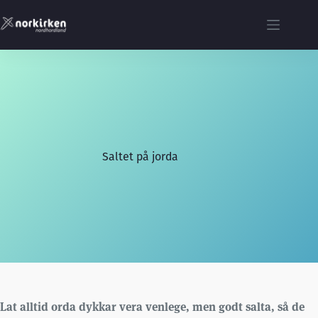
Hopp
til
innholdet
Saltet på jorda
Lat alltid orda dykkar vera venlege, men godt salta, så de