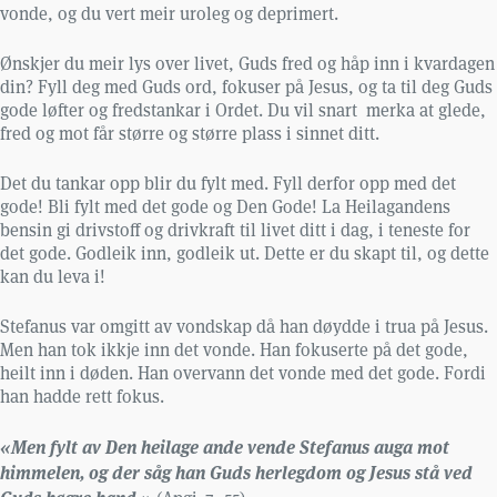
vonde, og du vert meir uroleg og deprimert.
Ønskjer du meir lys over livet, Guds fred og håp inn i kvardagen
din? Fyll deg med Guds ord, fokuser på Jesus, og ta til deg Guds
gode løfter og fredstankar i Ordet. Du vil snart merka at glede,
fred og mot får større og større plass i sinnet ditt.
Det du tankar opp blir du fylt med. Fyll derfor opp med det
gode! Bli fylt med det gode og Den Gode! La Heilagandens
bensin gi drivstoff og drivkraft til livet ditt i dag, i teneste for
det gode. Godleik inn, godleik ut. Dette er du skapt til, og dette
kan du leva i!
Stefanus var omgitt av vondskap då han døydde i trua på Jesus.
Men han tok ikkje inn det vonde. Han fokuserte på det gode,
heilt inn i døden. Han overvann det vonde med det gode. Fordi
han hadde rett fokus.
«Men fylt av Den heilage ande vende Stefanus auga mot
himmelen, og der såg han Guds herlegdom og Jesus stå ved