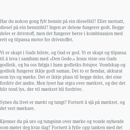
Har du nokon gong fylt bensin på ein dieselbil? Eller motsatt,
diesel på ein bensinbil? Ingen av delene fungerer godt. Begge
deler er drivstoff, men det fungerer berre i kombinasjon med
rett og tilpassa motor for drivstoffet.
Vi er skapt i Guds bilete, og Gud er god. Vi er skapt og tilpassa
til å leva i samfunn med «Den Gode.» Jesus viste oss Guds
godleik, og ba oss følgja i hans godleiks-fotspor. Vondskap og
godleik fungerer ikkje godt saman. Dei to er fiendar, akkurat
som lys og mørke. Det er ikkje plass til begge deler, det eine
fordriv det andre. Men lyset har sigra over mørkret, og der det
blir tend lys, der vil mørkret bli fordrive.
Synes du livet er mørkt og tungt? Fortsett å sjå på mørkret, og
det vert mørkare.
Kjenner du på uro og tungsinn over mørke og vonde nyhende
som møter deg kvar dag? Fortsett å fylle opp tanken med det