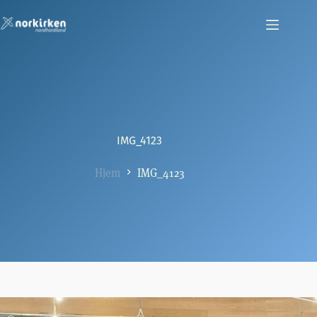
Hopp
til
innholdet
IMG_4123
Hjem
IMG_4123