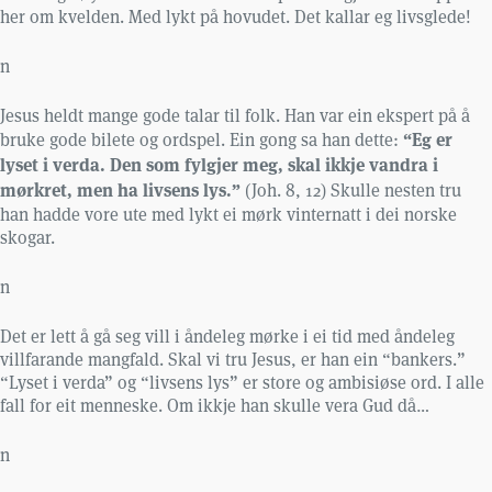
her om kvelden. Med lykt på hovudet. Det kallar eg livsglede!
n
Jesus heldt mange gode talar til folk. Han var ein ekspert på å
“Eg er
bruke gode bilete og ordspel. Ein gong sa han dette:
lyset i verda. Den som fylgjer meg, skal ikkje vandra i
mørkret, men ha livsens lys.”
(Joh. 8, 12) Skulle nesten tru
han hadde vore ute med lykt ei mørk vinternatt i dei norske
skogar.
n
Det er lett å gå seg vill i åndeleg mørke i ei tid med åndeleg
villfarande mangfald. Skal vi tru Jesus, er han ein “bankers.”
“Lyset i verda” og “livsens lys” er store og ambisiøse ord. I alle
fall for eit menneske. Om ikkje han skulle vera Gud då…
n