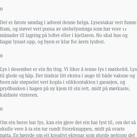
n
Det er første søndag i advent denne helga. Lysestakar vert funne
fram, og støvet vert pussa av utebelysninga som har vore 11
månader til lagring på loftet eller i kjellaren. No skal hus og
hagar lysast opp, og byen er klar for årets lysfest.
n
Lys i desember er ein fin ting. Vi liker å tenne lys i mørketid. Lys
til glede og håp. Det tindrar litt ekstra i augo til både vaksne og
born når støpselet vert kopla i stikkontakten i garasjen, og
prydbusken i hagen på ny kjem til sin rett, midt på mørkaste,
kaldaste vinteren.
n
Om ein berre har lys, kan ein gjere det ein har lyst til, om det så
skulle vere å ta ein tur rundt Storeknappen, midt på svarte
natta. Eg høyrde om eit kreativt ektepar som gjorde nettopp det