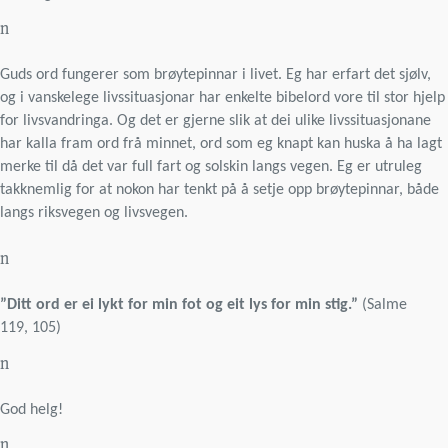
n
Guds ord fungerer som brøytepinnar i livet. Eg har erfart det sjølv,
og i vanskelege livssituasjonar har enkelte bibelord vore til stor hjelp
for livsvandringa. Og det er gjerne slik at dei ulike livssituasjonane
har kalla fram ord frå minnet, ord som eg knapt kan huska å ha lagt
merke til då det var full fart og solskin langs vegen. Eg er utruleg
takknemlig for at nokon har tenkt på å setje opp brøytepinnar, både
langs riksvegen og livsvegen.
n
”Ditt ord er ei lykt for min fot og eit lys for min stig.”
(Salme
119, 105)
n
God helg!
n