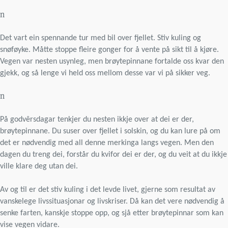
n
Det vart ein spennande tur med bil over fjellet. Stiv kuling og
snøføyke. Måtte stoppe fleire gonger for å vente på sikt til å kjøre.
Vegen var nesten usynleg, men brøytepinnane fortalde oss kvar den
gjekk, og så lenge vi held oss mellom desse var vi på sikker veg.
n
På godvêrsdagar tenkjer du nesten ikkje over at dei er der,
brøytepinnane. Du suser over fjellet i solskin, og du kan lure på om
det er nødvendig med all denne merkinga langs vegen. Men den
dagen du treng dei, forstår du kvifor dei er der, og du veit at du ikkje
ville klare deg utan dei.
Av og til er det stiv kuling i det levde livet, gjerne som resultat av
vanskelege livssituasjonar og livskriser. Då kan det vere nødvendig å
senke farten, kanskje stoppe opp, og sjå etter brøytepinnar som kan
vise vegen vidare.