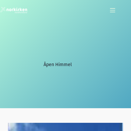
Hopp
til
innholdet
Åpen Himmel