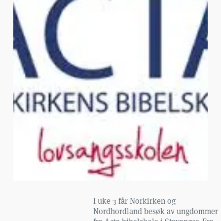
I uke 3 får Norkirken og
Nordhordland besøk av ungdommer