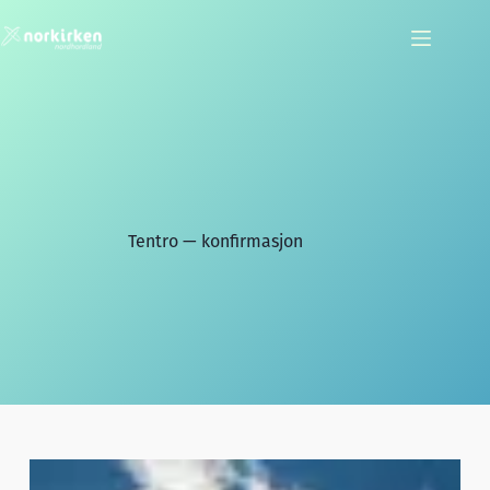
Hopp
til
innholdet
Tentro — konfirmasjon