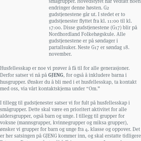
smågrupper. Hovedstyret har vedtatt noen
endringer denne høsten. G2
gudstjenestene går ut. I stedet er to
gudstjenester flyttet fra kl. 11:00 til kl.
17:00. Disse gudstjenestene (G17) blir på
Nordhordland Folkehøgskule. Alle
gudstjenestene er på søndager i
partallsuker. Neste G17 er søndag 18.
november.
Husfellesskap er noe vi prøver å få til for alle generasjoner.
GJENG
Derfor satser vi nå på
, for også å inkludere barna i
husgrupper. Ønsker du å bli med i et husfellesskap, ta kontakt
med oss, via vårt kontaktskjema under “Om.”
I tillegg til gudstjenester satser vi for fult på husfellesskap i
smågrupper. Dette skal være en prioritert aktivitet for alle
aldersgrupper, også barn og unge. I tillegg til grupper for
voksne (mannsgrupper, kvinnegrupper og miksa grupper),
ønsker vi grupper for barn og unge fra 4. klasse og oppover. Det
er her satsingen på GJENG kommer inn, og skal erstatte tidligere