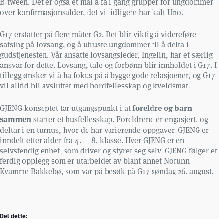
B‑tween. Det er også et mål å få i gang grupper for ungdommer
over konfirmasjonsalder, det vi tidligere har kalt Uno.
G17 erstatter på flere måter G2. Det blir viktig å videreføre
satsing på lovsang, og å utruste ungdommer til å delta i
gudstjenesten. Vår ansatte lovsangsleder, Ingelin, har et særlig
ansvar for dette. Lovsang, tale og forbønn blir innholdet i G17. I
tillegg ønsker vi å ha fokus på å bygge gode relasjoener, og G17
vil alltid bli avsluttet med bordfellesskap og kveldsmat.
foreldre og barn
GJENG-konseptet tar utgangspunkt i at
sammen
starter et husfellesskap. Foreldrene er engasjert, og
deltar i en turnus, hvor de har varierende oppgaver. GJENG er
inndelt etter alder fra 4. — 8. klasse. Hver GJENG er en
selvstendig enhet, som driver og styrer seg selv. GJENG følger et
ferdig opplegg som er utarbeidet av blant annet Norunn
Kvamme Bakkebø, som var på besøk på G17 søndag 26. august.
Del dette: