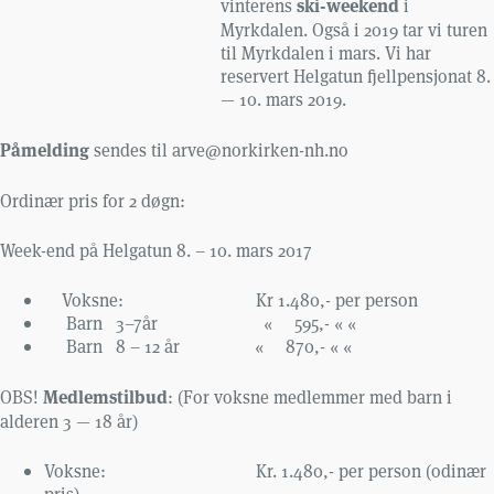
ski-weekend
vinterens
i
Myrkdalen. Også i 2019 tar vi turen
til Myrkdalen i mars. Vi har
reservert Helgatun fjellpensjonat 8.
— 10. mars 2019.
Påmelding
sendes til arve@norkirken-nh.no
Ordinær pris for 2 døgn:
Week-end på Helgatun 8. – 10. mars 2017
Voksne: Kr 1.480,- per person
Barn 3–7år « 595,- « «
Barn 8 – 12 år « 870,- « «
Medlemstilbud
OBS!
: (For voksne medlemmer med barn i
alderen 3 — 18 år)
Voksne: Kr. 1.480,- per person (odinær
pris)