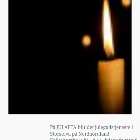
På JULAFTA blir det julegudstjeneste i
Storstova på Nordhordland