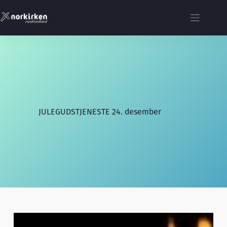
Hopp
til
innholdet
JULEGUDSTJENESTE 24. desember