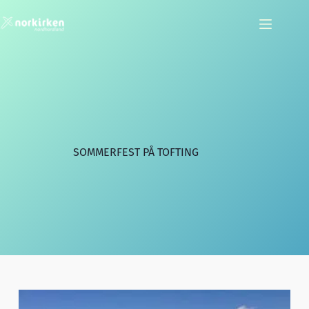
Hopp
til
innholdet
SOMMERFEST PÅ TOFTING