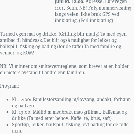
juni kl. 12:00
. Adresse: Lurevegen
1101, Seim. NB! Følg nummervisning
langs veien. Ikke bruk GPS ved
innkjøring. (Feil innkjøring)
Ta med egen mat og drikke. (Grilling blir mulig) Ta med egen
antibac til håndvask.
Det blir også mulighet for leiker og
ballspill, fisking og bading (for de tøffe) Ta med familie og
venner, og KOM!
NB! Vi minner om smittevernreglene, som krever at en holder
en meters avstand til andre enn familien.
Program:
Kl. 12:00: Familestorsamling m/lovsang, andakt, forbønn
og nattverd.
Kl. 13:00: Måltid m medbrakt mat/grillmat, kaffemat og
drikke (Ta med etter behov: Kaffe, te, brus, saft)
Sporløp, leiker, ballspill, fisking, evt bading for de tøffe
m.m.