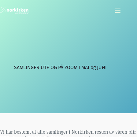
Hopp
til
innholdet
SAMLINGER UTE OG PÅ ZOOM I MAI og JUNI
Vi har bestemt at alle samlinger i Norkirken resten av våren blir