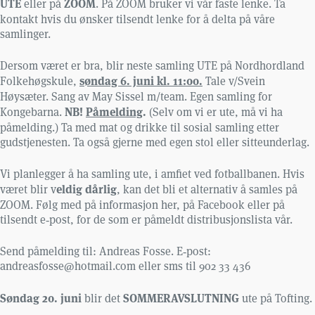
UTE
ZOOM
eller på
. På ZOOM bruker vi vår faste lenke. Ta
kontakt hvis du ønsker tilsendt lenke for å delta på våre
samlinger.
Dersom været er bra, blir neste samling UTE på Nordhordland
søndag 6. juni kl. 11:00.
Folkehøgskule,
Tale v/Svein
Høysæter. Sang av May Sissel m/team. Egen samling for
NB!
Påmelding
.
Kongebarna.
(Selv om vi er ute, må vi ha
påmelding.) Ta med mat og drikke til sosial samling etter
gudstjenesten. Ta også gjerne med egen stol eller sitteunderlag.
Vi planlegger å ha samling ute, i amfiet ved fotballbanen. Hvis
eldig dårlig
været blir v
, kan det bli et alternativ å samles på
ZOOM. Følg med på informasjon her, på Facebook eller på
tilsendt e‑post, for de som er påmeldt distribusjonslista vår.
Send påmelding til: Andreas Fosse. E‑post:
andreasfosse@hotmail.com eller sms til 902 33 436
Søndag 20. juni
SOMMERAVSLUTNING
blir det
ute på Tofting.