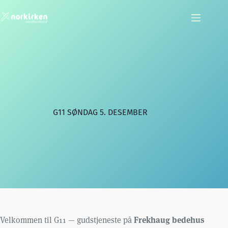
Hopp
til
innholdet
G11 SØNDAG 5. DESEMBER
Frekhaug bedehus
Velkommen til G11 — gudstjeneste på