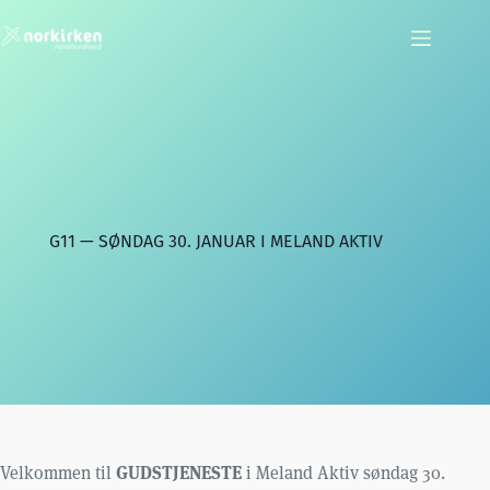
Hopp
til
innholdet
G11 — SØNDAG 30. JANUAR I MELAND AKTIV
GUDSTJENESTE
Velkommen til
i Meland Aktiv søndag 30.