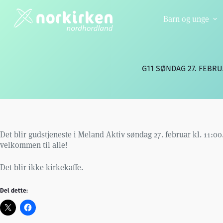
Hopp
til
Barn og unge
innholdet
G11 SØNDAG 27. FEBR
Det blir gudstjeneste i Meland Aktiv søndag 27. februar kl. 11:
velkommen til alle!
Det blir ikke kirkekaffe.
Del dette: