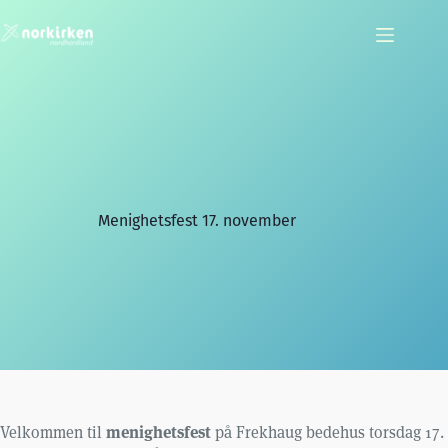
Hopp
til
innholdet
Menighetsfest 17. november
menighetsfest
Velkommen til
på Frekhaug bedehus torsdag 17.