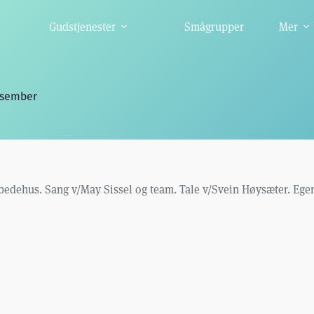
Gudstjenester
Smågrupper
Mer
esember
 bedehus. Sang v/May Sissel og team. Tale v/Svein Høysæter. Ege