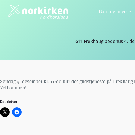
Hopp
til
Barn og unge
innholdet
G11 Frekhaug bedehus 4. d
Søndag 4. desember kl. 11:00 blir det gudstjeneste på Frekhaug
Velkommen!
Del dette: