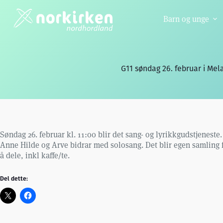
Hopp
til
Barn og unge
innholdet
G11 søndag 26. februar i Mel
Søndag 26. februar kl. 11:00 blir det sang- og lyrikkgudstjeneste
Anne Hilde og Arve bidrar med solosang. Det blir egen samling 
å dele, inkl kaffe/te.
Del dette: