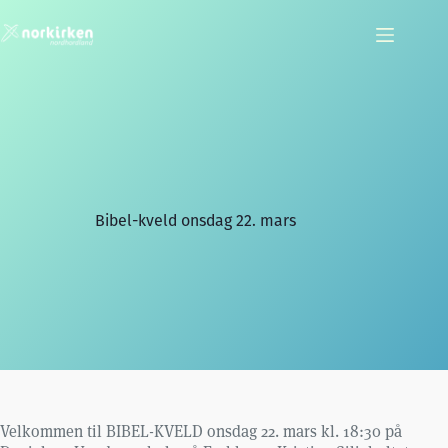
Hopp
til
innholdet
Bibel-kveld onsdag 22. mars
Velkommen til BIBEL-KVELD onsdag 22. mars kl. 18:30 på