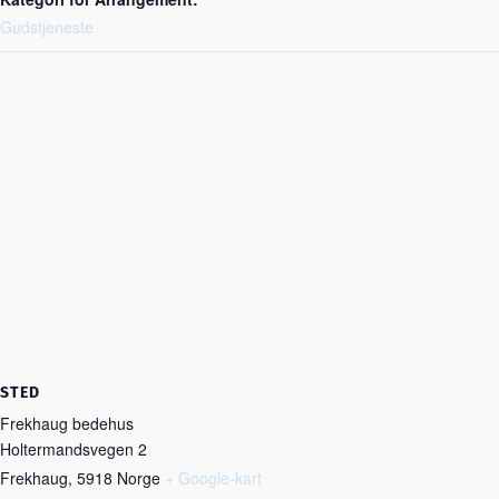
Gudstjeneste
STED
Frekhaug bedehus
Holtermandsvegen 2
Frekhaug
,
5918
Norge
+ Google-kart