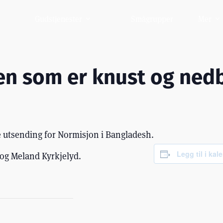
Gudstjenester
Smågrupper
Mer
en som er knust og ned
e utsending for Normisjon i Bangladesh.
Legg til i kal
og Meland Kyrkjelyd.