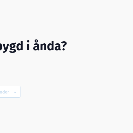
bygd i ånda?
ender