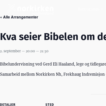
Hopp
til
Barn og unge
innholdet
« Alle Arrangementer
Kva seier Bibelen om d
2. september — 20:00
—
21:30
Bibelundervisning ved Gerd Eli Haaland, lege og tidlegar
Samarbeid mellom Norkirken Nh, Frekhaug Indremisjon 
DETALJER
STED