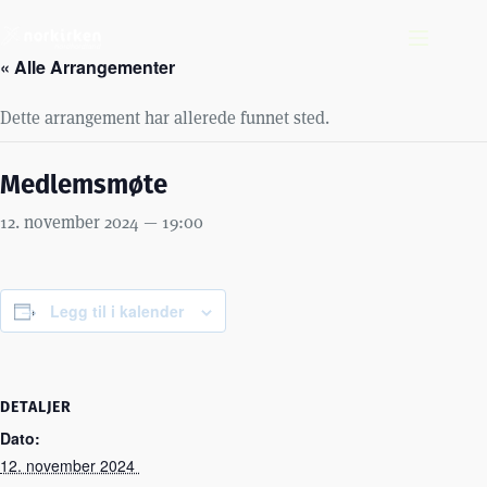
Hopp
til
innholdet
« Alle Arrangementer
Dette arrangement har allerede funnet sted.
Medlemsmøte
12. november 2024 — 19:00
Legg til i kalender
DETALJER
Dato:
12. november 2024