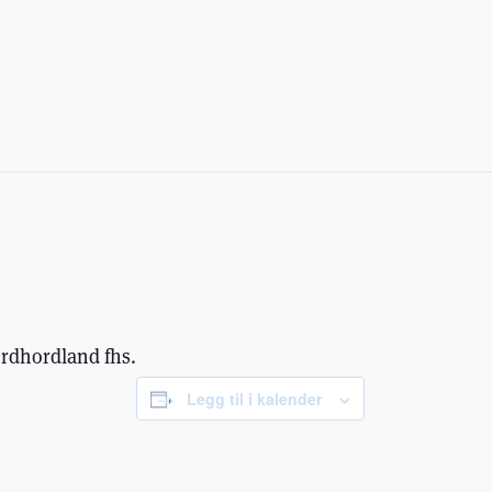
ordhordland fhs.
Legg til i kalender