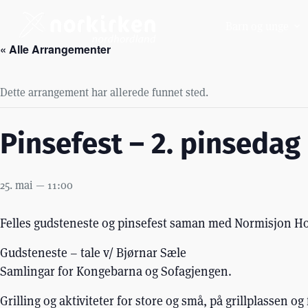
Hopp
til
Barn og unge
innholdet
« Alle Arrangementer
Dette arrangement har allerede funnet sted.
Pinsefest – 2. pinsedag
25. mai — 11:00
Felles gudsteneste og pinsefest saman med Normisjon Ho
Gudsteneste – tale v/ Bjørnar Sæle
Samlingar for Kongebarna og Sofagjengen.
Grilling og aktiviteter for store og små, på grillplassen o