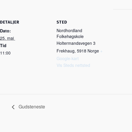
DETALJER
STED
Nordhordland
Dato:
Folkehøgskole
25. mai
Holtermandsvegen 3
Tid
Frekhaug
,
5918
Norge
+
11:00
Google-kart
Vis Steds nettsted
Gudsteneste