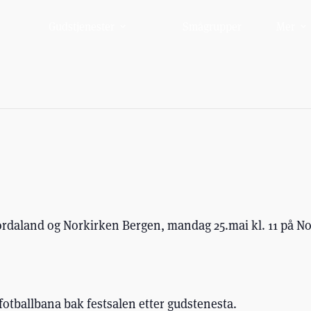
Gudstjenester
Smågrupper
Mer
rdaland og Norkirken Bergen, mandag 25.mai kl. 11 på N
g fotballbana bak festsalen etter gudstenesta.