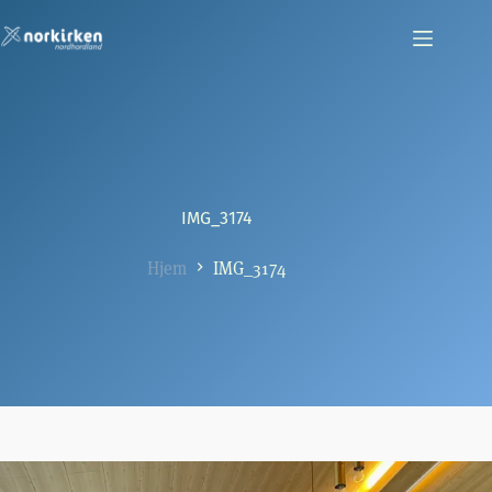
Hopp
til
innholdet
IMG_3174
Hjem
IMG_3174