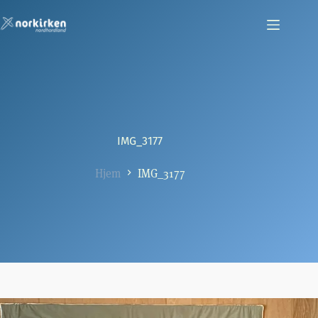
Hopp
til
innholdet
IMG_3177
Hjem
IMG_3177