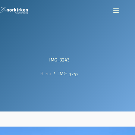
Hopp
til
innholdet
IMG_3243
Hjem
IMG_3243