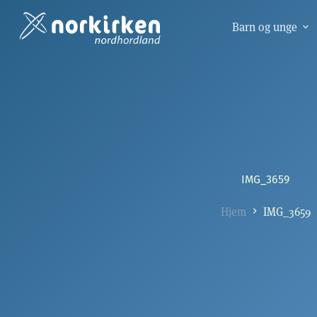
Hopp
til
Barn og unge
innholdet
IMG_3659
Hjem
IMG_3659