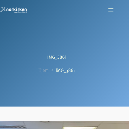
Hopp
til
innholdet
IMG_3861
Hjem
IMG_3861