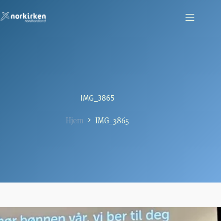
Hopp
til
innholdet
IMG_3865
Hjem
IMG_3865