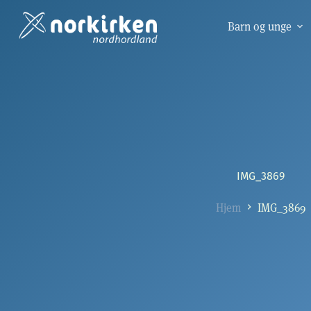
Hopp
til
Barn og unge
innholdet
IMG_3869
Hjem
IMG_3869