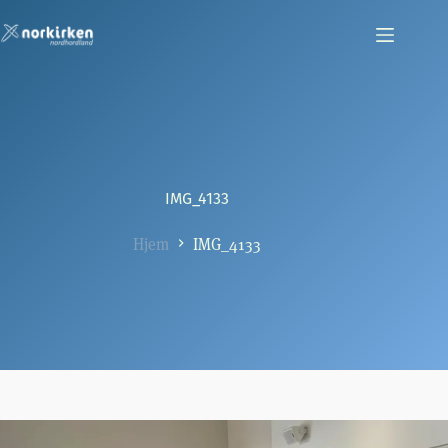
Hopp
til
innholdet
IMG_4133
Hjem
IMG_4133