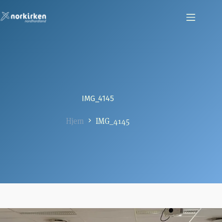
Hopp
til
innholdet
IMG_4145
Hjem
IMG_4145