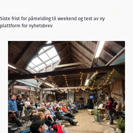
Hopp
til
innholdet
Siste frist for påmelding til weekend og test av ny
plattform for nyhetsbrev