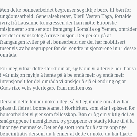
Men dette bønnearbeidet begrenser seg ikkje berre til bøn for
ungdomsarbeid. Generalsekretær, Kjetil Vesten Haga, fortalde
ivrig frå Lausanne-kongressen der han møtte Etiopiske
misjonærar som ser stor framgang i Somalia og Yemen, områder
der det er vanskeleg å drive misjon. Dei peiker på at
framgangen kviler på eit bønearbeid der dei har mobilisert
tusenvis av bønegrupper før dei sendte misjonærene inn i desse
områda.
For meg vitnar dette sterkt om at, sjølv om vi allereie ber, har vi
i vår misjon mykje å hente på å be endå meir og endå meir
intensjonelt for dei områda vi ønskjer å sjå ei endring og at
Guds rike veks ytterlegare fram mellom oss.
Dersom dette tenner noko i deg, så vil eg minne om at vi har
plass til fleire i bønneteamet i Norkirken, som står i spissen for
bønearbeidet vi gjer som fellesskap. Bøn er òg ein viktig del av
smågruppene i menigheten, og gruppene er stadig klare til å ta
imot nye menneske. Det er òg stort rom for å starte opp nye
bøneinitiativ dersom du kjenner at dette er noko du har hjarte