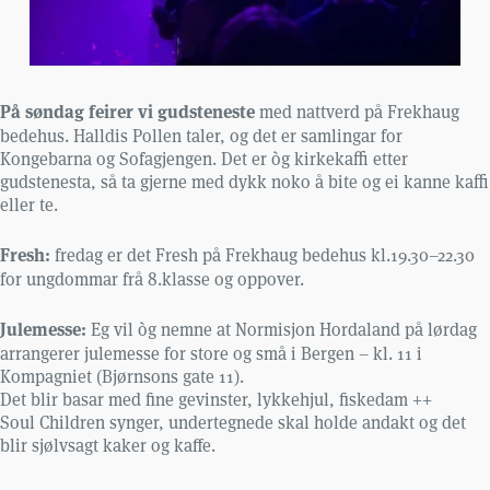
På søndag feirer vi gudsteneste
med nattverd på Frekhaug
bedehus. Halldis Pollen taler, og det er samlingar for
Kongebarna og Sofagjengen. Det er òg kirkekaffi etter
gudstenesta, så ta gjerne med dykk noko å bite og ei kanne kaffi
eller te.
Fresh:
fredag er det Fresh på Frekhaug bedehus kl.19.30–22.30
for ungdommar frå 8.klasse og oppover.
Julemesse:
Eg vil òg nemne at Normisjon Hordaland på lørdag
arrangerer julemesse for store og små i Bergen – kl. 11 i
Kompagniet (Bjørnsons gate 11).
Det blir basar med fine gevinster, lykkehjul, fiskedam ++
Soul Children synger, undertegnede skal holde andakt og det
blir sjølvsagt kaker og kaffe.