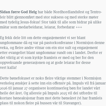
Sidan førre God Helg
har både Nordhordlandsfest og Tentro-
leir blitt gjennomført med stor suksess og med sterke møter
med tydelig Jesus-fokus! Stor takk til alle som bidrar på ulike
måtar som medarbeidarar, leiarar, forbedarar +++
Eg fekk dele litt om dette engasjementet vi ser blant
ungdommane då eg var på pastorkonferanse i Normisjon denne
veka, og fleire andre vitnar om ein stor sult og engasjement
etter evangeliet blant ungdommar rundt om i landet. Derfor er
det viktig at vi som kyrkje framleis er med og ber for den
oppveksande generasjonen og at gode leiarar for desse
vert kalla!
Dette bønefokuset er noko fleire viktige stemmer i Normisjon
verkeleg ønskjer å sette inn ein offensiv på. Impuls vil frå januar
2026 til januar 27 organisere kontinuerleg bøn for landet vårt
heile det året. Og allereie på Impuls 2025 vil dei utfordre til
kortare bøneaksjonar fram mot dette bøneåret (vi har framleis
plass til nokon fleire på bussen vår til Stavanger).