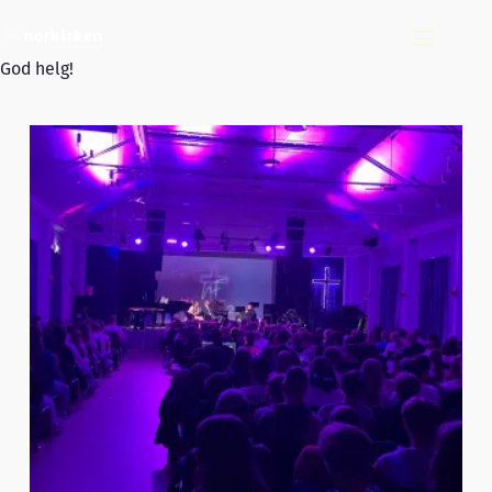
Hopp
til
innholdet
God helg!