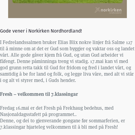
Gode vener i Norkirken Nordhordland!
I Fedrelandssalmen bruker Elias Blix nokre linjer frå Salme 127
til å minne om at det er Gud som byggjer og vaktar oss og landet
vårt. Alle gode gåver kjem frå Gud, og utan Gud arbeider vi
fåfengt. Denne påminninga treng vi stadig. 17.mai kan vi med
god grunn retta takk til Gud for fridom og fred i landet vårt, og
samtidig å be for land og folk, og legge liva våre, med alt vi står
i og alt vi styrer med, i Guds hender.
Fresh – velkommen til 7.klassingar
Fredag 16.mai er det Fresh på Frekhaug bedehus, med
Nasjonaldagsstafett på programmet..
Denne, og dei to gjenverande gongane før sommarferien, er
7.klassingar hjarteleg velkommen til å bli med på Fresh!