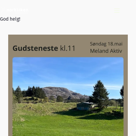
Hopp
til
innholdet
God helg!