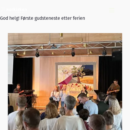
Hopp
til
innholdet
God helg! Første gudsteneste etter ferien