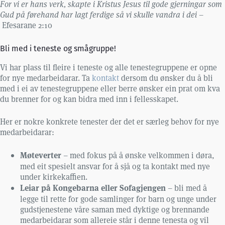
For vi er hans verk, skapte i Kristus Jesus til gode gjerningar som
Gud på førehand har lagt ferdige så vi skulle vandra i dei –
Efesarane 2:10
Bli med i teneste og smågruppe!
Vi har plass til fleire i teneste og alle tenestegruppene er opne
for nye medarbeidarar. Ta
kontakt
dersom du ønsker du å bli
med i ei av tenestegruppene eller berre ønsker ein prat om kva
du brenner for og kan bidra med inn i fellesskapet.
Her er nokre konkrete tenester der det er særleg behov for nye
medarbeidarar:
Møteverter
– med fokus på å ønske velkommen i døra,
med eit spesielt ansvar for å sjå og ta kontakt med nye
under kirkekaffien.
Leiar på Kongebarna eller Sofagjengen
– bli med å
legge til rette for gode samlinger for barn og unge under
gudstjenestene våre saman med dyktige og brennande
medarbeidarar som allereie står i denne tenesta og vil