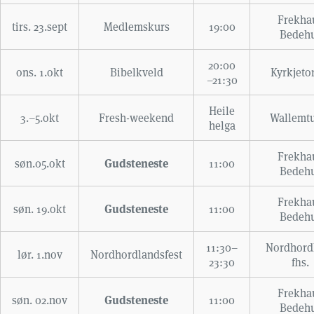
Frekha
tirs. 23.sept
Medlemskurs
19:00
Bedeh
20:00
ons. 1.okt
Bibelkveld
Kyrkjeto
–21:30
Heile
3.–5.okt
Fresh-weekend
Wallemt
helga
Frekha
Gudsteneste
søn.05.okt
11:00
Bedeh
Frekha
Gudsteneste
søn. 19.okt
11:00
Bedeh
11:30–
Nordhord
lør. 1.nov
Nordhordlandsfest
23:30
fhs.
Frekha
Gudsteneste
søn. 02.nov
11:00
Bedeh