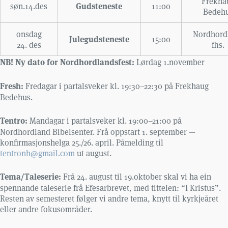
Frekha
Gudsteneste
søn.14.des
11:00
Bedeh
onsdag
Nordhord
Julegudsteneste
15:00
24. des
fhs.
NB! Ny dato for Nordhordlandsfest:
Lørdag 1.november
Fresh:
Fredagar i partalsveker kl. 19:30–22:30 på Frekhaug
Bedehus.
Tentro:
Mandagar i partalsveker kl. 19:00–21:00 på
Nordhordland Bibelsenter. Frå oppstart 1. september —
konfirmasjonshelga 25./26. april. Påmelding til
tentronh@gmail.com
ut august.
Tema/Taleserie:
Frå 24. august til 19.oktober skal vi ha ein
spennande taleserie frå Efesarbrevet, med tittelen: “I Kristus”.
Resten av semesteret følger vi andre tema, knytt til kyrkjeåret
eller andre fokusområder.