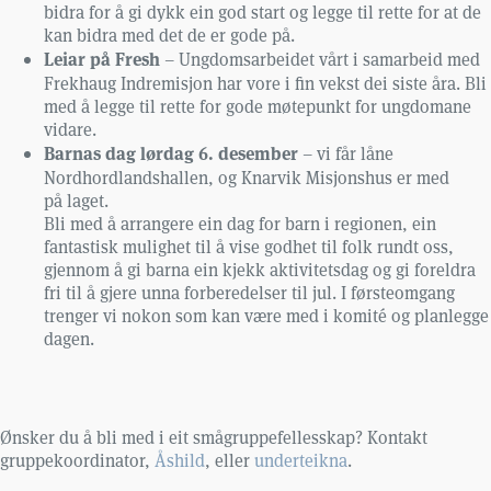
bidra for å gi dykk ein god start og legge til rette for at de
kan bidra med det de er gode på.
Leiar på Fresh
– Ungdomsarbeidet vårt i samarbeid med
Frekhaug Indremisjon har vore i fin vekst dei siste åra. Bli
med å legge til rette for gode møtepunkt for ungdomane
vidare.
Barnas dag lørdag 6. desember
– vi får låne
Nordhordlandshallen, og Knarvik Misjonshus er med
på laget.
Bli med å arrangere ein dag for barn i regionen, ein
fantastisk mulighet til å vise godhet til folk rundt oss,
gjennom å gi barna ein kjekk aktivitetsdag og gi foreldra
fri til å gjere unna forberedelser til jul. I førsteomgang
trenger vi nokon som kan være med i komité og planlegge
dagen.
Ønsker du å bli med i eit smågruppefellesskap? Kontakt
gruppekoordinator,
Åshild
, eller
underteikna
.