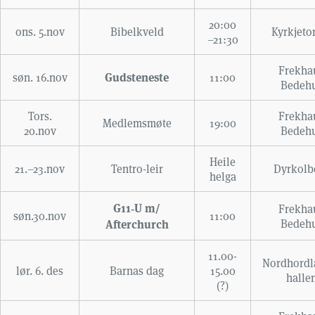
20:00
ons. 5.nov
Bibelkveld
Kyrkjeto
–21:30
Frekha
Gudsteneste
søn. 16.nov
11:00
Bedeh
Tors.
Frekha
Medlemsmøte
19:00
20.nov
Bedeh
Heile
21.–23.nov
Tentro-leir
Dyrkolb
helga
G11‑U m/
Frekha
søn.30.nov
11:00
Afterchurch
Bedeh
11.00-
Nordhordl
lør. 6. des
Barnas dag
15.00
halle
(?)