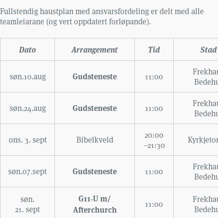
Fullstendig haustplan med ansvarsfordeling er delt med alle
teamleiarane (og vert oppdatert forløpande).
Dato
Arrangement
Tid
Stad
Frekha
Gudsteneste
søn.10.aug
11:00
Bedeh
Frekha
Gudsteneste
søn.24.aug
11:00
Bedeh
20:00
ons. 3. sept
Bibelkveld
Kyrkjeto
–21:30
Frekha
Gudsteneste
søn.07.sept
11:00
Bedeh
G11‑U m/
søn.
Frekha
11:00
21. sept
Afterchurch
Bedeh