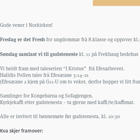
Gode vener i Norkirken!
Fredag er det Fresh
for ungdommar frå 8.klasse og oppover kl.1
Søndag samlast vi til gudsteneste
kl. 11 på Frekhaug bedehus
Vi heldt fram med taleserien “I Kristus” frå Efesarbrevet.
Halldis Pollen taler frå Efesarane 3:14–21
(Efesarane 2 kjem på G11‑U om to veker, derfor hopper vi litt fra
Samlinger for Kongebarna og Sofagjengen.
Kyrkjekaffi etter gudstenesta – ta gjerne med kaffi/te/kaffimat.
Alle er invitert til bønnemøte før gudstenesta, kl. 10:30
Kva skjer framover: