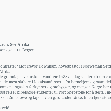
rch, Sør-Afrika
sons gate 11, Bergen
e kontraster? Møt Trevor Downham, hovedpastor i Norwegian Set
Afrika.
ble grunnlagt av norske utvandrere i 1882. I dag samler kirken
ant de mest sårbare i lokalsamfunnet – fra barnehjem og matutd
om en engasjert forkynner og brobygger, og mange i Norge har m
 reiser bibelskole-studenter til Port Shepstone for å delta i me
ekst i Zimbabwe og tapet av en gård under tørke, til en tjeneste 
 kveld!