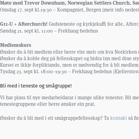
Møte med Trevor Downham, Norwegian Settlers Church, Sør
Onsdag 17. sept kl.19:30 – Kompagniet, Bergen (meir info neders
G11‑U + Afterchurch!
Gudsteneste og kyrkjekaffi for alle, After
Søndag 21. sept kl. 11:00 – Frekhaug bedehus
Medlemskurs
Ønsker du å bli medlem eller berre vite meir om kva Norkirken e
Ønsker du å koble deg på fellesskapet og bidra inn med dine sty
Kurset er ikkje forpliktande, men er nødvendig for å bli medlem
Tysdag 23. sept kl. 18:00–19:30 – Frekhaug bedehus (Kjellerstov
Bli med i teneste og smågruppe!
Vi har plass til nye medarbeidarar i mange ulike tenester. Bli 
tenestegruppene eller berre ønsker ein prat.
Ønsker du å bli med i eit smågruppefellesskap? Ta
kontakt
så fi