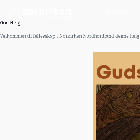
Hopp
til
Barn og unge
innholdet
God Helg!
Velkommen til fellesskap i Norkirken Nordhordland denne helg