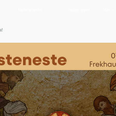
Gudstjenester
Smågrupper
Mer
a!