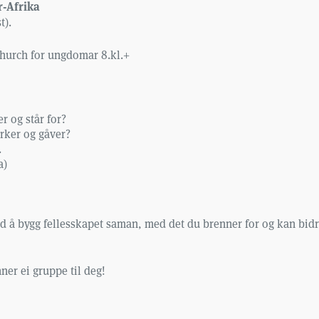
-Afrika
t).
church for ungdomar 8.kl.+
r og står for?
rker og gåver?
.
a)
med å bygg fellesskapet saman, med det du brenner for og kan bi
nner ei gruppe til deg!