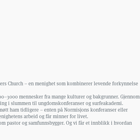
tlers Church – en menighet som kombinerer levende forkynnelse
 2000–3000 mennesker fra mange kulturer og bakgrunner. Gjennom
eling i slummen til ungdomskonferanser og surfeakademi.
øtt ham tidligere – enten på Normisjons konferanser eller
nighetens arbeid og får minner for livet.
som pastor og samfunnsbygger. Og vi får et innblikk i hvordan