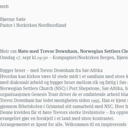
mvh
Bjørnar Sæle
Pastor i Norkirken Nordhordland
Møte med Trevor Downham, Norwegian Settlers Chu
Meir om
Onsdag 17. sept kl.19:30 – Kompagniet/Norkirken Bergen, Bjørn
Bygger broer – med Trevor Downham fra Sør-Afrika
Hvordan kan kirken være til stede midt i et samfunn med stor
med diakonalt arbeid og bygger broer mellom rik og fattig i Sør-
Norwegian Settlers Church (NSC) i Port Shepstone, Sør-Afrika, 
organisasjonen Genesis Trust driver de et omfattende arbeid bl
Trevor Downham har ledet menigheten siden 1995. Han er kjent s
gjennom Bibelskolen i Grimstad sitt samarbeid med NSC. Hver høst
Denne kvelden får vi høre Trevors sterke livshistorie – fra oppv
evangeliet gjør en forskjell i et land med store kontraster.
Arrangementet er åpent for alle. Velkommen til en inspirerende