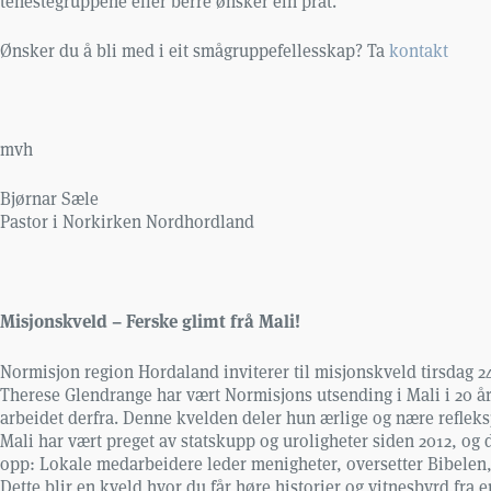
tenestegruppene eller berre ønsker ein prat.
Ønsker du å bli med i eit smågruppefellesskap? Ta
kontakt
mvh
Bjørnar Sæle
Pastor i Norkirken Nordhordland
Misjonskveld – Ferske glimt frå Mali!
Normisjon region Hordaland inviterer til misjonskveld tirsdag 24
Therese Glendrange har vært Normisjons utsending i Mali i 20 år.
arbeidet derfra. Denne kvelden deler hun ærlige og nære refleksj
Mali har vært preget av statskupp og uroligheter siden 2012, og 
opp: Lokale medarbeidere leder menigheter, oversetter Bibelen
Dette blir en kveld hvor du får høre historier og vitnesbyrd fr