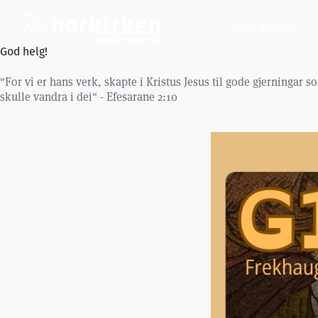
Hopp
til
Barn og unge
innholdet
God helg!
"For vi er hans verk, skapte i Kristus Jesus til gode gjerningar s
skulle vandra i dei" - Efesarane 2:10