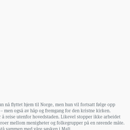
 nå flyttet hjem til Norge, men hun vil fortsatt følge opp
kt – men også av håp og fremgang for den kristne kirken.
r å reise utenfor hovedstaden. Likevel stopper ikke arbeidet
broer mellom menigheter og folkegrupper på en rørende måte.
n stå sammen med våre søsken i Mali.