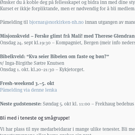
Ønsker du å koble deg på fellesskapet og bidra inn med dine sty
Kurset er ikkje forpliktande, men er nødvendig for å bli medlem
Påmelding til
bjornar@norkirken-nh.no
innan utgangen av manda
Misjonskveld – Ferske glimt frå Mali! med Therese Glendra
Onsdag 24. sept kl.19:30 – Kompagniet, Bergen (meir info neders
Bibelkveld: “Kva seier Bibelen om faste og bøn?”
v/ Inga-Birgithe Sætre Knutsen
Onsdag 1. okt. kl.20–21:30 – Kykjetorget.
Fresh-weekend 3.–5. okt
Påmelding via denne lenka
Neste gudsteneste:
Søndag 5. okt kl. 11:00 – Frekhaug bedehus
Bli med i teneste og smågruppe!
Vi har plass til nye medarbeidarar i mange ulike tenester. Bli 