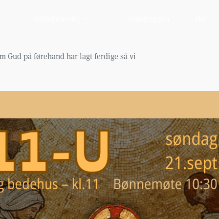
Gudstjenester
Smågrupper
Mer
om Gud på førehand har lagt ferdige så vi