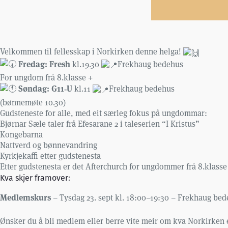
Velkommen til fellesskap i Norkirken denne helga!
Fredag: Fresh
kl.19.30
Frekhaug bedehus
For ungdom frå 8.klasse +
Søndag: G11‑U
kl.11
Frekhaug bedehus
(bønnemøte 10.30)
Gudsteneste for alle, med eit særleg fokus på ungdommar:
Bjørnar Sæle taler frå Efesarane 2 i taleserien “I Kristus”
Kongebarna
Nattverd og bønnevandring
Kyrkjekaffi etter gudstenesta
Etter gudstenesta er det Afterchurch for ungdommer frå 8.klasse
Kva skjer framover:
Medlemskurs
– Tysdag 23. sept kl. 18:00–19:30 – Frekhaug bed
Ønsker du å bli medlem eller berre vite meir om kva Norkirken e