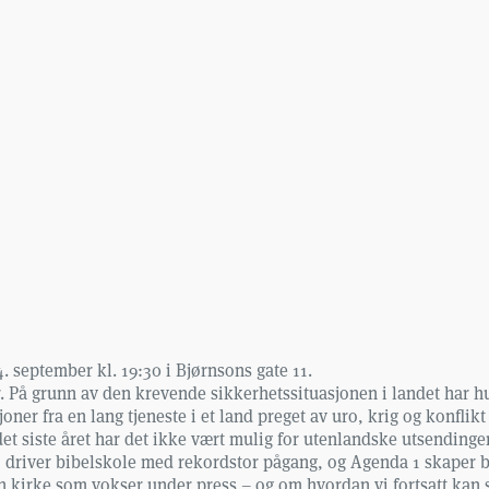
. september kl. 19:30 i Bjørnsons gate 11.
 På grunn av den krevende sikkerhetssituasjonen i landet har hun
oner fra en lang tjeneste i et land preget av uro, krig og konfli
det siste året har det ikke vært mulig for utenlandske utsendinge
, driver bibelskole med rekordstor pågang, og Agenda 1 skaper 
a en kirke som vokser under press – og om hvordan vi fortsatt ka