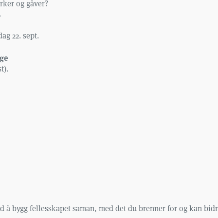
rker og gåver?
.
g 22. sept.
nge
t).
med å bygg fellesskapet saman, med det du brenner for og kan bi