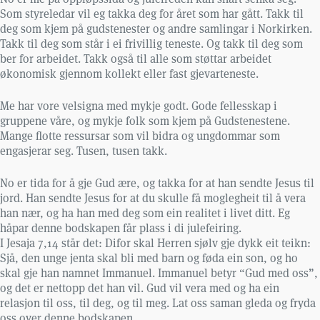
Som styreledar vil eg takka deg for året som har gått. Takk til
deg som kjem på gudstenester og andre samlingar i Norkirken.
Takk til deg som står i ei frivillig teneste. Og takk til deg som
ber for arbeidet. Takk også til alle som støttar arbeidet
økonomisk gjennom kollekt eller fast gjevarteneste.
Me har vore velsigna med mykje godt. Gode fellesskap i
gruppene våre, og mykje folk som kjem på Gudstenestene.
Mange flotte ressursar som vil bidra og ungdommar som
engasjerar seg. Tusen, tusen takk.
No er tida for å gje Gud ære, og takka for at han sendte Jesus til
jord. Han sendte Jesus for at du skulle få moglegheit til å vera
han nær, og ha han med deg som ein realitet i livet ditt. Eg
håpar denne bodskapen får plass i di julefeiring.
I Jesaja 7,14 står det: Difor skal Herren sjølv gje dykk eit teikn:
Sjå, den unge jenta skal bli med barn og føda ein son, og ho
skal gje han namnet Immanuel. Immanuel betyr “Gud med oss”,
og det er nettopp det han vil. Gud vil vera med og ha ein
relasjon til oss, til deg, og til meg. Lat oss saman gleda og fryda
oss over denne bodskapen.