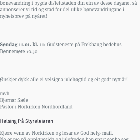
bønevandring i bygda di/tettstaden din ein av desse dagane, så
annonserer vi tid og stad for dei ulike bønevandringane i
nyhetsbrev på nyåret!
Søndag 11.01. kl. 11:
Gudsteneste på Frekhaug bedehus –
Bønnemøte 10.30
Ønskjer dykk alle ei velsigna julehøgtid og eit godt nytt år!
mvh
Bjørnar Sæle
Pastor i Norkirken Nordhordland
Helsing frå Styreleiaren
Kjære venn av Norkirken og lesar av God helg- mail.
No er me på oppløpssida og julefreden kan snart senka seg.