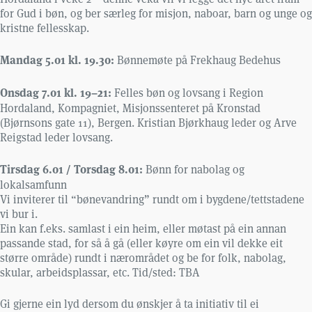
for Gud i bøn, og ber særleg for misjon, naboar, barn og unge og
kristne fellesskap.
Mandag 5.01 kl. 19.30:
Bønnemøte på Frekhaug Bedehus
Onsdag 7.01 kl. 19–21:
Felles bøn og lovsang i Region
Hordaland, Kompagniet, Misjonssenteret på Kronstad
(Bjørnsons gate 11), Bergen. Kristian Bjørkhaug leder og Arve
Reigstad leder lovsang.
Tirsdag 6.01 / Torsdag 8.01:
Bønn for nabolag og
lokalsamfunn
Vi inviterer til “bønevandring” rundt om i bygdene/tettstadene
vi bur i.
Ein kan f.eks. samlast i ein heim, eller møtast på ein annan
passande stad, for så å gå (eller køyre om ein vil dekke eit
større område) rundt i nærområdet og be for folk, nabolag,
skular, arbeidsplassar, etc. Tid/sted: TBA
Gi gjerne ein lyd dersom du ønskjer å ta initiativ til ei