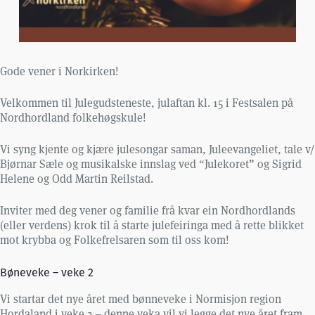
Gode vener i Norkirken!
Velkommen til Julegudsteneste, julaftan kl. 15 i Festsalen på
Nordhordland folkehøgskule!
Vi syng kjente og kjære julesongar saman, Juleevangeliet, tale v/
Bjørnar Sæle og musikalske innslag ved “Julekoret” og Sigrid
Helene og Odd Martin Reilstad.
Inviter med deg vener og familie frå kvar ein Nordhordlands
(eller verdens) krok til å starte julefeiringa med å rette blikket
mot krybba og Folkefrelsaren som til oss kom!
Bøneveke – veke 2
Vi startar det nye året med bønneveke i Normisjon region
Hordaland i veke 2 – denne veka vil vi legge det nye året fram