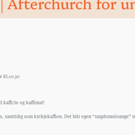
 kl.10.30
d kaffi/te og kaffimat!
, samtidig som kyrkjekaffien. Det blir egen “ungdomslounge” ned