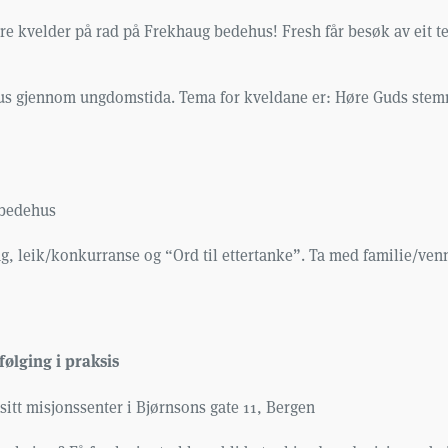
tre kvelder på rad på Frekhaug bedehus! Fresh får besøk av ei
 Jesus gjennom ungdomstida. Tema for kveldane er: Høre Guds ste
 bedehus
g, leik/konkurranse og “Ord til ettertanke”.
Ta med familie/ven
ølging i praksis
itt misjonssenter i Bjørnsons gate 11, Bergen