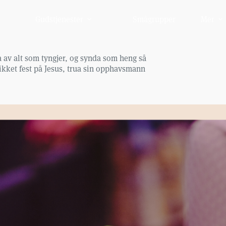
Gudstjenester
Smågrupper
Mer
gja av alt som tyngjer, og synda som heng så
likket fest på Jesus, trua sin opphavsmann