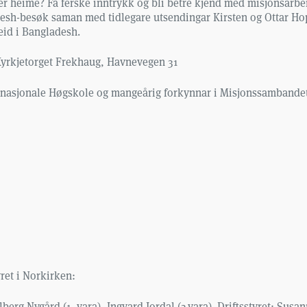
er heime? Få ferske inntrykk og bli betre kjend med misjonsarbei
esh-besøk saman med tidlegare utsendingar Kirsten og Ottar Hope
eid i Bangladesh.
 Kyrkjetorget Frekhaug, Havnevegen 31
ernasjonale Høgskole og mangeårig forkynnar i Misjonssambandet
ret i Norkirken:
berg Nygård (1. vara), Ingvard Jordal (2.vara). Driftsstyret: Su