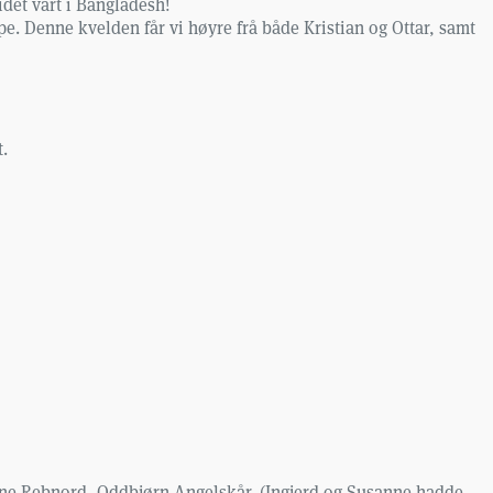
det vårt i Bangladesh!
. Denne kvelden får vi høyre frå både Kristian og Ottar, samt
.
sanne Rebnord, Oddbjørn Angelskår. (Ingjerd og Susanne hadde