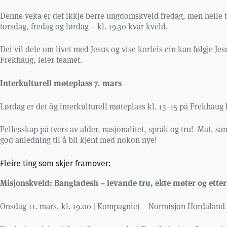
Denne veka er det ikkje berre ungdomskveld fredag, men heile 
torsdag, fredag og lørdag – kl. 19.30 kvar kveld.
Dei vil dele om livet med Jesus og vise korleis ein kan følgje
Frekhaug, leier teamet.
Interkulturell møteplass 7. mars
Lørdag er det òg interkulturell møteplass kl. 13–15 på Frekhaug
Fellesskap på tvers av alder, nasjonalitet, språk og tru!
Mat, san
god anledning til å bli kjent med nokon nye!
Fleire ting som skjer framover:
Misjonskveld: Bangladesh – levande tru, ekte møter og etterf
Onsdag 11. mars, kl. 19.00 | Kompagniet – Normisjon Hordaland s