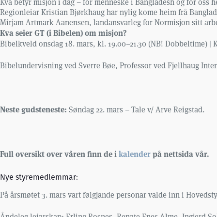
Kva betyr misjon i dag – for menneske i Bangladesh og for oss h
Regionleiar Kristian Bjørkhaug har nylig kome heim frå Banglad
Mirjam Artmark Aanensen, landansvarleg for Normisjon sitt arb
Kva seier GT (i Bibelen) om misjon?
Bibelkveld onsdag 18. mars, kl. 19.00–21.30 (NB! Dobbeltime) |
Bibelundervisning ved Sverre Bøe, Professor ved Fjellhaug Int
Neste gudsteneste:
Søndag 22. mars – Tale v/ Arve Reigstad.
Full oversikt over våren finn de i
kalender
på nettsida vår.
Nye styremedlemmar:
På årsmøtet 3. mars vart følgjande personar valde inn i Hovedsty
Åndeleg leiarskap: Erling Rosnes, Renate Enes Alme, Ingjerd Sol