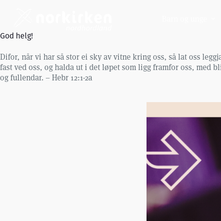
Hopp
til
Barn og unge
innholdet
God helg!
Difor, når vi har så stor ei sky av vitne kring oss, så lat oss leg
fast ved oss, og halda ut i det løpet som ligg framfor oss, med b
og fullendar. – Hebr 12:1-2a