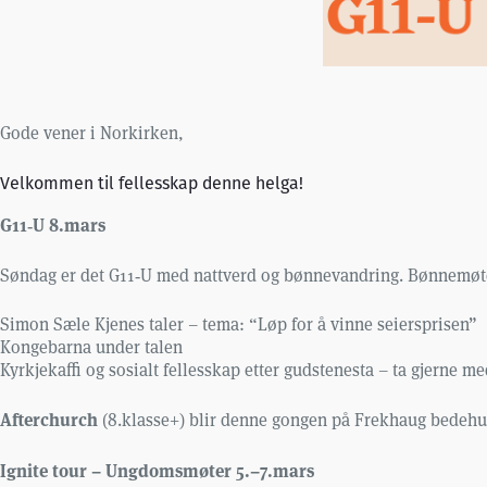
Gode vener i Norkirken,
Velkommen til fellesskap denne helga!
G11‑U 8.mars
Søndag er det G11‑U med nattverd og bønnevandring. Bønnemøte
Simon Sæle Kjenes taler – tema: “Løp for å vinne seiersprisen”
Kongebarna under talen
Kyrkjekaffi og sosialt fellesskap etter gudstenesta – ta gjerne me
Afterchurch
(8.klasse+) blir denne gongen på Frekhaug bedehus
Ignite tour – Ungdomsmøter 5.–7.mars